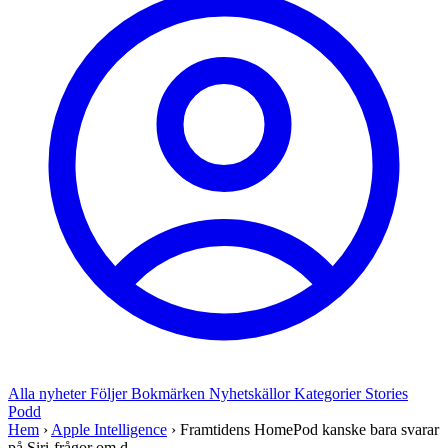
Alla nyheter
Följer
Bokmärken
Nyhetskällor
Kategorier
Stories
Podd
Hem
›
Apple Intelligence
›
Framtidens HomePod kanske bara svarar
på Siri-frågor om d...