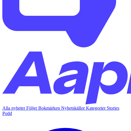
Alla nyheter
Följer
Bokmärken
Nyhetskällor
Kategorier
Stories
Podd