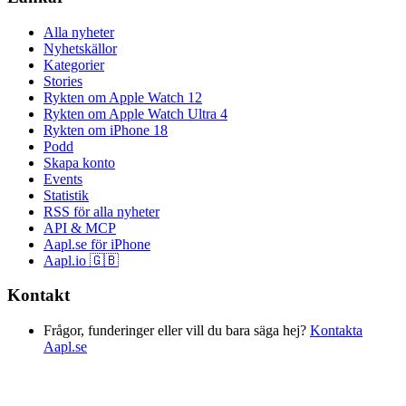
Alla nyheter
Nyhetskällor
Kategorier
Stories
Rykten om Apple Watch 12
Rykten om Apple Watch Ultra 4
Rykten om iPhone 18
Podd
Skapa konto
Events
Statistik
RSS för alla nyheter
API & MCP
Aapl.se för iPhone
Aapl.io 🇬🇧
Kontakt
Frågor, funderinger eller vill du bara säga hej?
Kontakta
Aapl.se