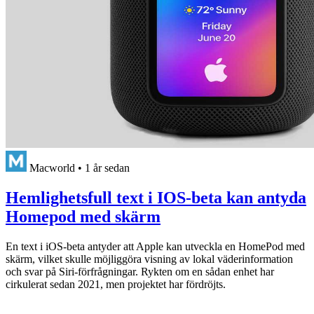
Macworld
•
1 år sedan
Hemlighetsfull text i IOS-beta kan antyda
Homepod med skärm
En text i iOS-beta antyder att Apple kan utveckla en HomePod med
skärm, vilket skulle möjliggöra visning av lokal väderinformation
och svar på Siri-förfrågningar. Rykten om en sådan enhet har
cirkulerat sedan 2021, men projektet har fördröjts.