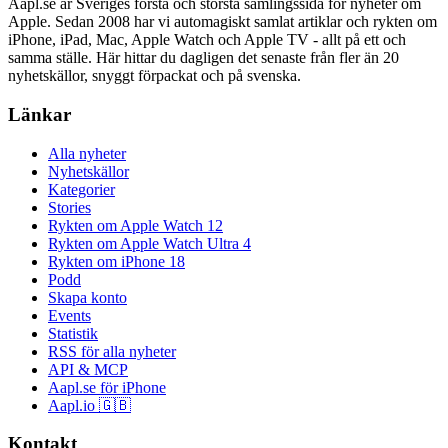
Aapl.se är Sveriges första och största samlingssida för nyheter om
Apple. Sedan 2008 har vi automagiskt samlat artiklar och rykten om
iPhone, iPad, Mac, Apple Watch och Apple TV - allt på ett och
samma ställe. Här hittar du dagligen det senaste från fler än 20
nyhetskällor, snyggt förpackat och på svenska.
Länkar
Alla nyheter
Nyhetskällor
Kategorier
Stories
Rykten om Apple Watch 12
Rykten om Apple Watch Ultra 4
Rykten om iPhone 18
Podd
Skapa konto
Events
Statistik
RSS för alla nyheter
API & MCP
Aapl.se för iPhone
Aapl.io 🇬🇧
Kontakt