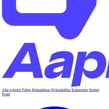
Alla nyheter
Följer
Bokmärken
Nyhetskällor
Kategorier
Stories
Podd