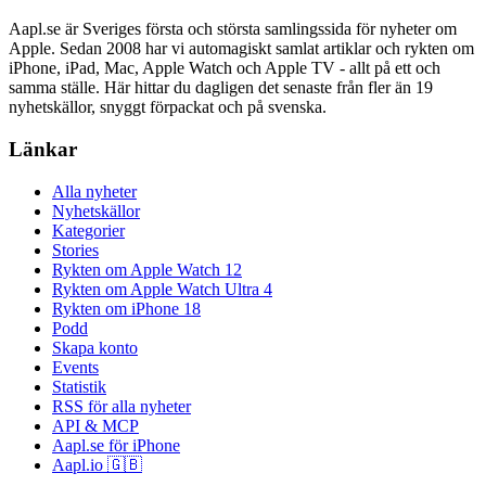
Aapl.se är Sveriges första och största samlingssida för nyheter om
Apple. Sedan 2008 har vi automagiskt samlat artiklar och rykten om
iPhone, iPad, Mac, Apple Watch och Apple TV - allt på ett och
samma ställe. Här hittar du dagligen det senaste från fler än 19
nyhetskällor, snyggt förpackat och på svenska.
Länkar
Alla nyheter
Nyhetskällor
Kategorier
Stories
Rykten om Apple Watch 12
Rykten om Apple Watch Ultra 4
Rykten om iPhone 18
Podd
Skapa konto
Events
Statistik
RSS för alla nyheter
API & MCP
Aapl.se för iPhone
Aapl.io 🇬🇧