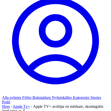
Alla nyheter
Följer
Bokmärken
Nyhetskällor
Kategorier
Stories
Podd
Hem
›
Apple Tv+
›
Apple TV+ avslöjar en mörkare, skoningslös
återkomst av T...