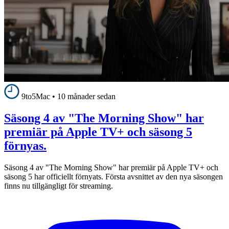
9to5Mac
•
10 månader sedan
Säsong 4 av "The Morning Show" har
premiär på Apple TV+ och säsong 5
förnyas.
Säsong 4 av "The Morning Show" har premiär på Apple TV+ och
säsong 5 har officiellt förnyats. Första avsnittet av den nya säsongen
finns nu tillgängligt för streaming.