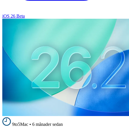
iOS 26 Beta
9to5Mac
•
6 månader sedan