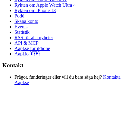
Rykten om Apple Watch Ultra 4
Rykten om iPhone 18
Podd
Skapa konto
Events
Statistik
RSS för alla nyheter
API & MCP
Aapl.se för iPhone
Aapl.io 🇬🇧
Kontakt
Frågor, funderinger eller vill du bara säga hej?
Kontakta
Aapl.se