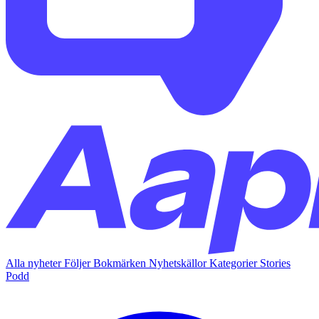
Alla nyheter
Följer
Bokmärken
Nyhetskällor
Kategorier
Stories
Podd