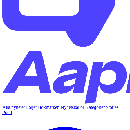
Alla nyheter
Följer
Bokmärken
Nyhetskällor
Kategorier
Stories
Podd