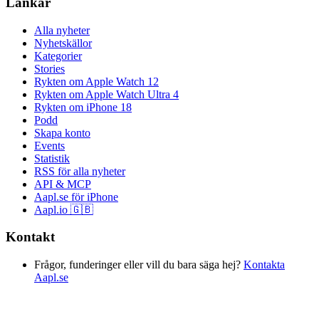
Länkar
Alla nyheter
Nyhetskällor
Kategorier
Stories
Rykten om Apple Watch 12
Rykten om Apple Watch Ultra 4
Rykten om iPhone 18
Podd
Skapa konto
Events
Statistik
RSS för alla nyheter
API & MCP
Aapl.se för iPhone
Aapl.io 🇬🇧
Kontakt
Frågor, funderinger eller vill du bara säga hej?
Kontakta
Aapl.se