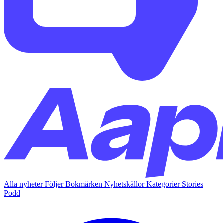
Alla nyheter
Följer
Bokmärken
Nyhetskällor
Kategorier
Stories
Podd