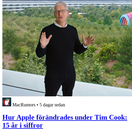
MacRumors
•
5 dagar sedan
Hur Apple förändrades under Tim Cook:
15 år i siffror