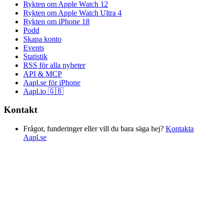
Rykten om Apple Watch 12
Rykten om Apple Watch Ultra 4
Rykten om iPhone 18
Podd
Skapa konto
Events
Statistik
RSS för alla nyheter
API & MCP
Aapl.se för iPhone
Aapl.io 🇬🇧
Kontakt
Frågor, funderinger eller vill du bara säga hej?
Kontakta
Aapl.se