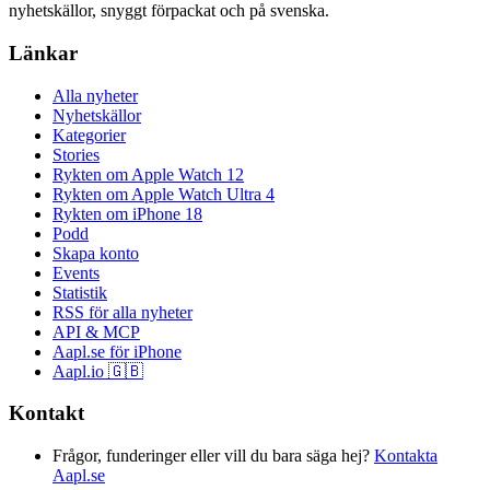
nyhetskällor, snyggt förpackat och på svenska.
Länkar
Alla nyheter
Nyhetskällor
Kategorier
Stories
Rykten om Apple Watch 12
Rykten om Apple Watch Ultra 4
Rykten om iPhone 18
Podd
Skapa konto
Events
Statistik
RSS för alla nyheter
API & MCP
Aapl.se för iPhone
Aapl.io 🇬🇧
Kontakt
Frågor, funderinger eller vill du bara säga hej?
Kontakta
Aapl.se