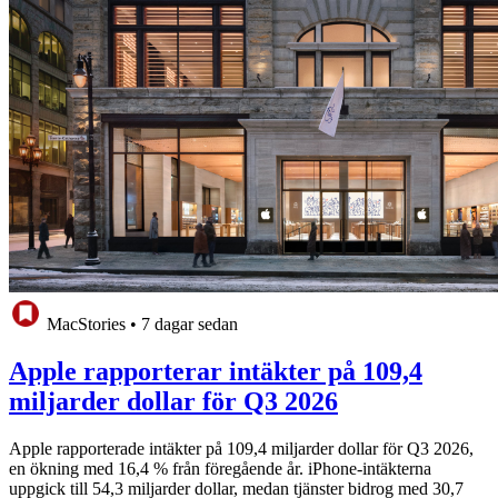
MacStories
•
7 dagar sedan
Apple rapporterar intäkter på 109,4
miljarder dollar för Q3 2026
Apple rapporterade intäkter på 109,4 miljarder dollar för Q3 2026,
en ökning med 16,4 % från föregående år. iPhone-intäkterna
uppgick till 54,3 miljarder dollar, medan tjänster bidrog med 30,7