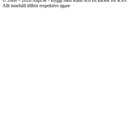
© 2008 – 2026
Aapl.se - Byggt med Rails och en kärlek för RSS.
Allt innehåll tillhör respektive ägare