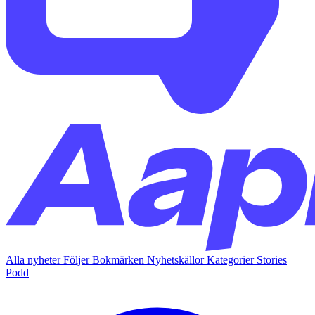
Alla nyheter
Följer
Bokmärken
Nyhetskällor
Kategorier
Stories
Podd