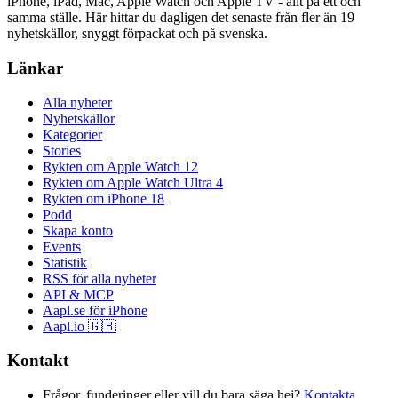
iPhone, iPad, Mac, Apple Watch och Apple TV - allt på ett och
samma ställe. Här hittar du dagligen det senaste från fler än 19
nyhetskällor, snyggt förpackat och på svenska.
Länkar
Alla nyheter
Nyhetskällor
Kategorier
Stories
Rykten om Apple Watch 12
Rykten om Apple Watch Ultra 4
Rykten om iPhone 18
Podd
Skapa konto
Events
Statistik
RSS för alla nyheter
API & MCP
Aapl.se för iPhone
Aapl.io 🇬🇧
Kontakt
Frågor, funderinger eller vill du bara säga hej?
Kontakta