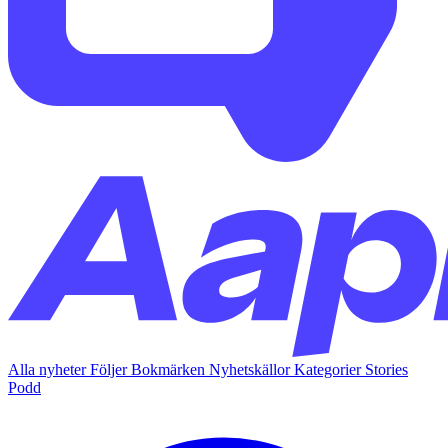
Alla nyheter
Följer
Bokmärken
Nyhetskällor
Kategorier
Stories
Podd