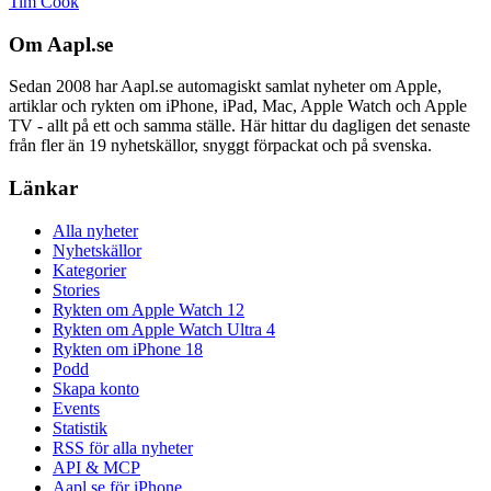
Tim Cook
Om Aapl.se
Sedan 2008 har Aapl.se automagiskt samlat nyheter om Apple,
artiklar och rykten om iPhone, iPad, Mac, Apple Watch och Apple
TV - allt på ett och samma ställe. Här hittar du dagligen det senaste
från fler än 19 nyhetskällor, snyggt förpackat och på svenska.
Länkar
Alla nyheter
Nyhetskällor
Kategorier
Stories
Rykten om Apple Watch 12
Rykten om Apple Watch Ultra 4
Rykten om iPhone 18
Podd
Skapa konto
Events
Statistik
RSS för alla nyheter
API & MCP
Aapl.se för iPhone