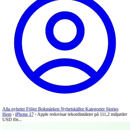
Alla nyheter
Följer
Bokmärken
Nyhetskällor
Kategorier
Stories
Hem
›
iPhone 17
›
Apple redovisar rekordintäkter på 111,2 miljarder
USD för...