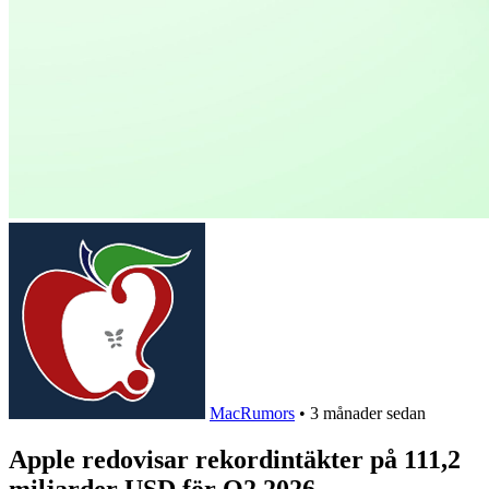
MacRumors
•
3 månader sedan
Apple redovisar rekordintäkter på 111,2
miljarder USD för Q2 2026