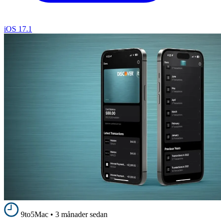
iOS 17.1
9to5Mac
•
3 månader sedan