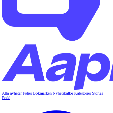
Alla nyheter
Följer
Bokmärken
Nyhetskällor
Kategorier
Stories
Podd