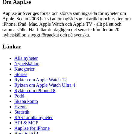
Om Aapl.se
Aapl.se är Sveriges första och största samlingssida för nyheter om
Apple. Sedan 2008 har vi automagiskt samlat artiklar och rykten om
iPhone, iPad, Mac, Apple Watch och Apple TV - allt på ett och
samma ställe. Här hittar du dagligen det senaste från fler än 20
nyhetskällor, snyggt förpackat och på svenska.
Länkar
Alla nyheter
Nyhetskällor
Kategorier
Stories
Rykten om Apple Watch 12
Rykten om Apple Watch Ultra 4
Rykten om iPhone 18
Podd
Skapa konto
Events
Statistik
RSS för alla nyheter
API & MCP
Aapl.se för iPhone
Aapl.io 🇬🇧