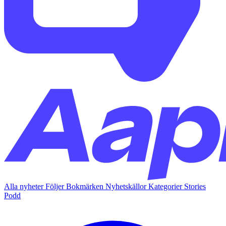
Alla nyheter
Följer
Bokmärken
Nyhetskällor
Kategorier
Stories
Podd