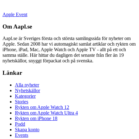
Apple Event
Om Aapl.se
Aapl.se är Sveriges första och största samlingssida för nyheter om
Apple. Sedan 2008 har vi automagiskt samlat artiklar och rykten om
iPhone, iPad, Mac, Apple Watch och Apple TV - allt på ett och
samma ställe. Här hittar du dagligen det senaste från fler än 19
nyhetskällor, snyggt förpackat och på svenska.
Länkar
Alla nyheter
Nyhetskällor
Kategorier
Stories
Rykten om Apple Watch 12
Rykten om Apple Watch Ultra 4
Rykten om iPhone 18
Podd
Skapa konto
Events