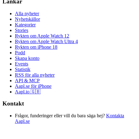
Länkar
Alla nyheter
Nyhetskällor
Kategorier
Stories
Rykten om Apple Watch 12
Rykten om Apple Watch Ultra 4
Rykten om iPhone 18
Podd
Skapa konto
Events
Statistik
RSS för alla nyheter
API & MCP
Aapl.se för iPhone
Aapl.io 🇬🇧
Kontakt
Frågor, funderinger eller vill du bara säga hej?
Kontakta
Aapl.se