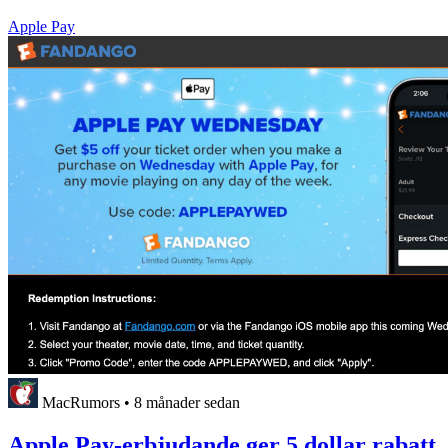
Apple Pay
MacRumors
•
8 månader sedan
Apple Pay-erbjudande ger 5 dollar rabatt