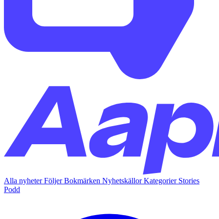
Alla nyheter
Följer
Bokmärken
Nyhetskällor
Kategorier
Stories
Podd