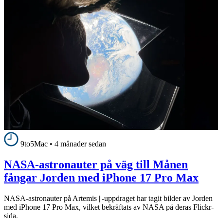
9to5Mac
•
4 månader sedan
NASA-astronauter på väg till Månen
fångar Jorden med iPhone 17 Pro Max
NASA-astronauter på Artemis ||-uppdraget har tagit bilder av Jorden
med iPhone 17 Pro Max, vilket bekräftats av NASA på deras Flickr-
sida.