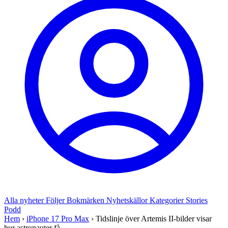
Alla nyheter
Följer
Bokmärken
Nyhetskällor
Kategorier
Stories
Podd
Hem
›
iPhone 17 Pro Max
›
Tidslinje över Artemis II-bilder visar
hur astronauter få...