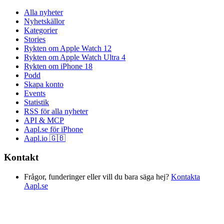
Alla nyheter
Nyhetskällor
Kategorier
Stories
Rykten om Apple Watch 12
Rykten om Apple Watch Ultra 4
Rykten om iPhone 18
Podd
Skapa konto
Events
Statistik
RSS för alla nyheter
API & MCP
Aapl.se för iPhone
Aapl.io 🇬🇧
Kontakt
Frågor, funderinger eller vill du bara säga hej?
Kontakta
Aapl.se