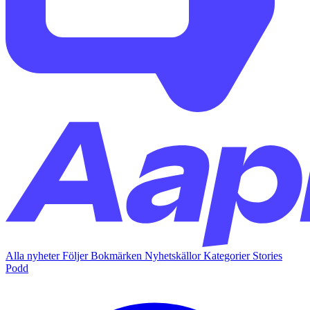
Alla nyheter
Följer
Bokmärken
Nyhetskällor
Kategorier
Stories
Podd