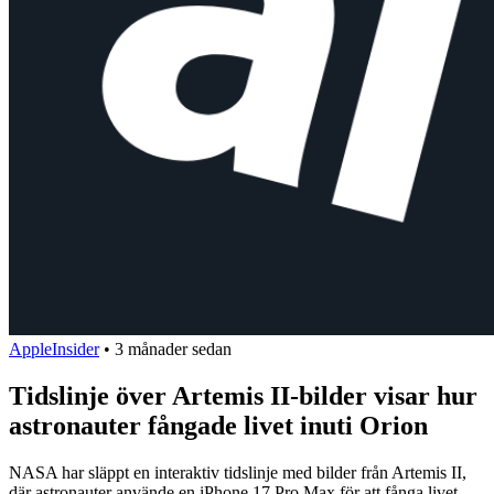
AppleInsider
•
3 månader sedan
Tidslinje över Artemis II-bilder visar hur
astronauter fångade livet inuti Orion
NASA har släppt en interaktiv tidslinje med bilder från Artemis II,
där astronauter använde en iPhone 17 Pro Max för att fånga livet