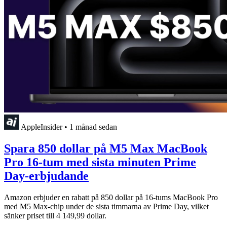
AppleInsider
•
1 månad sedan
Spara 850 dollar på M5 Max MacBook
Pro 16-tum med sista minuten Prime
Day-erbjudande
Amazon erbjuder en rabatt på 850 dollar på 16-tums MacBook Pro
med M5 Max-chip under de sista timmarna av Prime Day, vilket
sänker priset till 4 149,99 dollar.