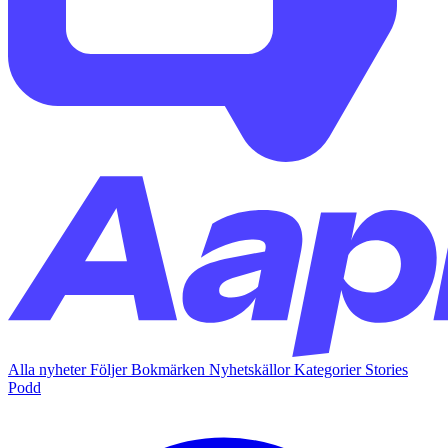
Alla nyheter
Följer
Bokmärken
Nyhetskällor
Kategorier
Stories
Podd