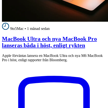
9to5Mac
•
1 månad sedan
MacBook Ultra och nya MacBook Pro
lanseras båda i höst, enligt rykten
Apple förväntas lansera en MacBook Ultra och nya M6 MacBook
Pro i höst, enligt rapporter från Bloomberg.