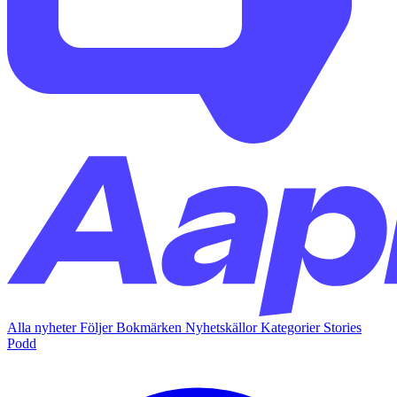
Alla nyheter
Följer
Bokmärken
Nyhetskällor
Kategorier
Stories
Podd