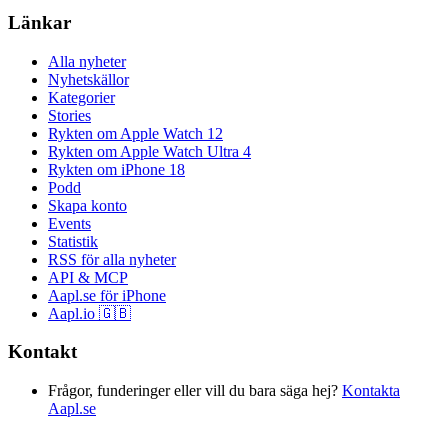
Länkar
Alla nyheter
Nyhetskällor
Kategorier
Stories
Rykten om Apple Watch 12
Rykten om Apple Watch Ultra 4
Rykten om iPhone 18
Podd
Skapa konto
Events
Statistik
RSS för alla nyheter
API & MCP
Aapl.se för iPhone
Aapl.io 🇬🇧
Kontakt
Frågor, funderinger eller vill du bara säga hej?
Kontakta
Aapl.se