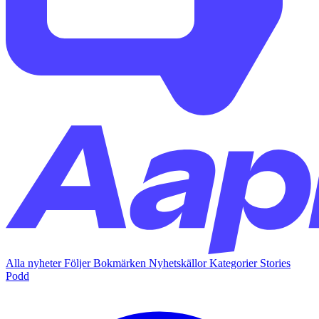
Alla nyheter
Följer
Bokmärken
Nyhetskällor
Kategorier
Stories
Podd