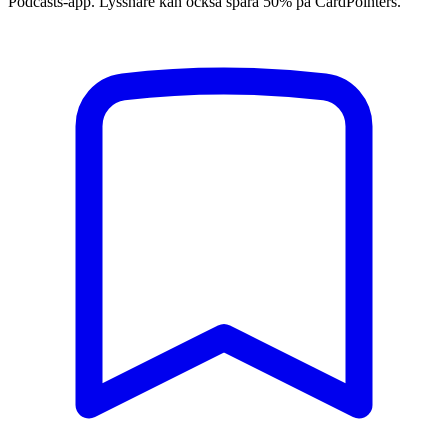
Podcasts-app. Lyssnare kan också spara 50% på CardPointers.