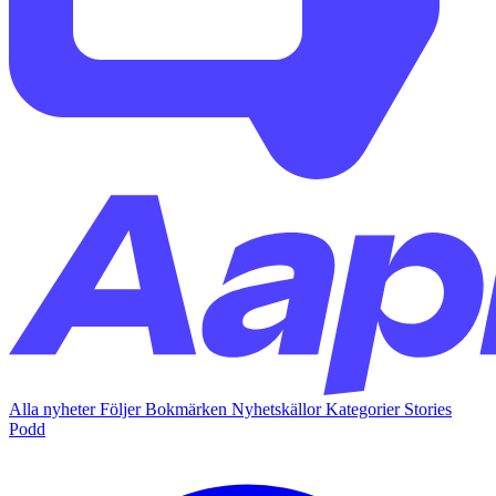
Alla nyheter
Följer
Bokmärken
Nyhetskällor
Kategorier
Stories
Podd