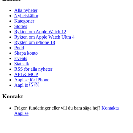
Alla nyheter
Nyhetskällor
Kategorier
Stories
Rykten om Apple Watch 12
Rykten om Apple Watch Ultra 4
Rykten om iPhone 18
Podd
Skapa konto
Events
Statistik
RSS för alla nyheter
API & MCP
Aapl.se för iPhone
Aapl.io 🇬🇧
Kontakt
Frågor, funderinger eller vill du bara säga hej?
Kontakta
Aapl.se