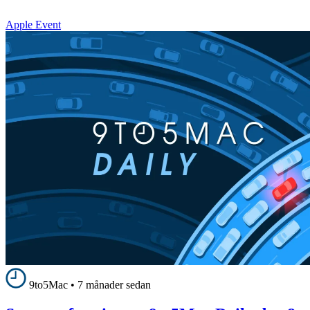
Apple Event
9to5Mac
•
7 månader sedan