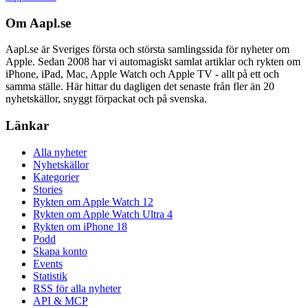
Om Aapl.se
Aapl.se är Sveriges första och största samlingssida för nyheter om
Apple. Sedan 2008 har vi automagiskt samlat artiklar och rykten om
iPhone, iPad, Mac, Apple Watch och Apple TV - allt på ett och
samma ställe. Här hittar du dagligen det senaste från fler än 20
nyhetskällor, snyggt förpackat och på svenska.
Länkar
Alla nyheter
Nyhetskällor
Kategorier
Stories
Rykten om Apple Watch 12
Rykten om Apple Watch Ultra 4
Rykten om iPhone 18
Podd
Skapa konto
Events
Statistik
RSS för alla nyheter
API & MCP