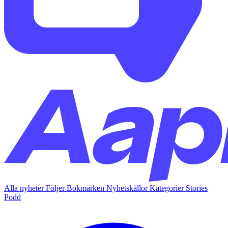
Alla nyheter
Följer
Bokmärken
Nyhetskällor
Kategorier
Stories
Podd