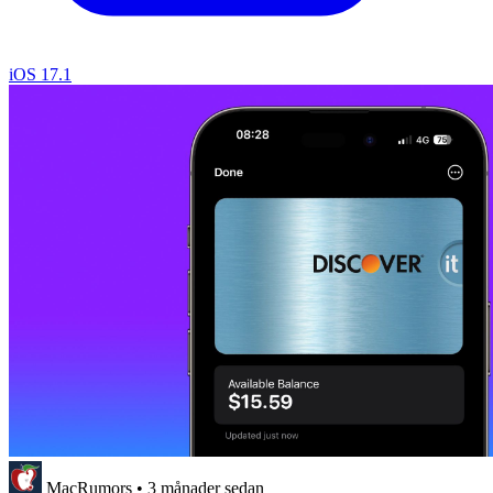
iOS 17.1
MacRumors
•
3 månader sedan