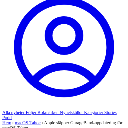
Alla nyheter
Följer
Bokmärken
Nyhetskällor
Kategorier
Stories
Podd
Hem
›
macOS Tahoe
›
Apple släpper GarageBand-uppdatering för
macOS Tahoe