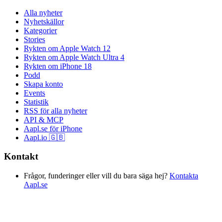
Alla nyheter
Nyhetskällor
Kategorier
Stories
Rykten om Apple Watch 12
Rykten om Apple Watch Ultra 4
Rykten om iPhone 18
Podd
Skapa konto
Events
Statistik
RSS för alla nyheter
API & MCP
Aapl.se för iPhone
Aapl.io 🇬🇧
Kontakt
Frågor, funderinger eller vill du bara säga hej?
Kontakta
Aapl.se