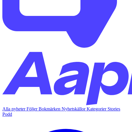
Alla nyheter
Följer
Bokmärken
Nyhetskällor
Kategorier
Stories
Podd