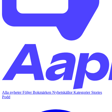
Alla nyheter
Följer
Bokmärken
Nyhetskällor
Kategorier
Stories
Podd