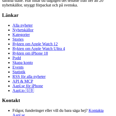
samma ställe. Här hittar du dagligen det senaste från fler än 20
nyhetskällor, snyggt förpackat och på svenska.
Länkar
Alla nyheter
Nyhetskällor
Kategorier
Stories
Rykten om Apple Watch 12
Rykten om Apple Watch Ultra 4
Rykten om iPhone 18
Podd
Skapa konto
Events
Statistik
RSS för alla nyheter
API & MCP
Aapl.se för iPhone
Aapl.io 🇬🇧
Kontakt
Frågor, funderinger eller vill du bara säga hej?
Kontakta
Aapl.se