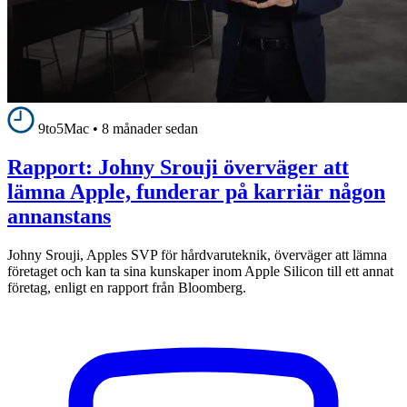
9to5Mac
•
8 månader sedan
Rapport: Johny Srouji överväger att
lämna Apple, funderar på karriär någon
annanstans
Johny Srouji, Apples SVP för hårdvaruteknik, överväger att lämna
företaget och kan ta sina kunskaper inom Apple Silicon till ett annat
företag, enligt en rapport från Bloomberg.