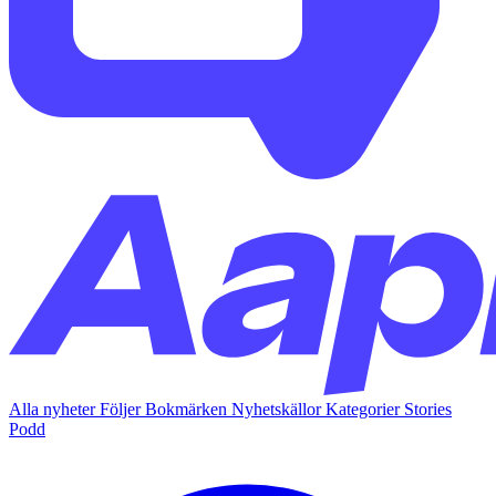
Alla nyheter
Följer
Bokmärken
Nyhetskällor
Kategorier
Stories
Podd