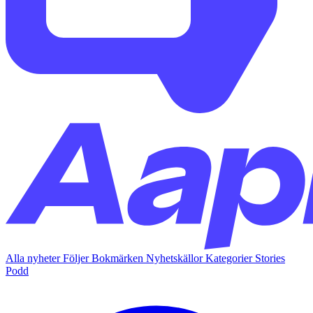
Alla nyheter
Följer
Bokmärken
Nyhetskällor
Kategorier
Stories
Podd