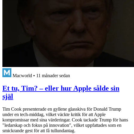
Macworld
•
11 månader sedan
Et tu, Tim? – eller hur Apple sålde sin
själ
Tim Cook presenterade en gyllene glasskiva för Donald Trump
under en tech-middag, vilket väckte kritik för att Apple
kompromissar med sina värderingar. Cook tackade Trump för hans
"ledarskap och fokus på innovation", vilket uppfattades som en
smickrande gest för att få tullundantag.