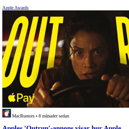
Apple Awards
MacRumors
•
8 månader sedan
Apples 'Outrun'-annons visar hur Apple