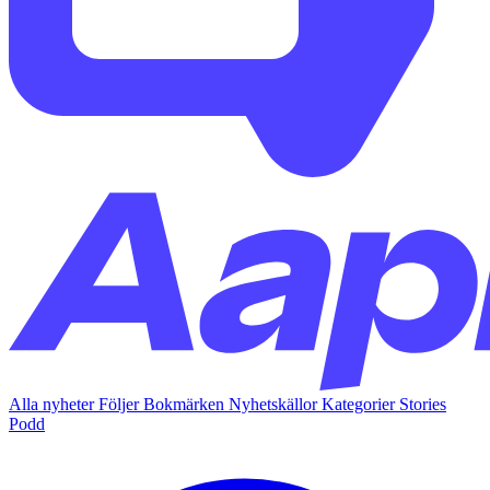
Alla nyheter
Följer
Bokmärken
Nyhetskällor
Kategorier
Stories
Podd