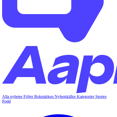
Alla nyheter
Följer
Bokmärken
Nyhetskällor
Kategorier
Stories
Podd