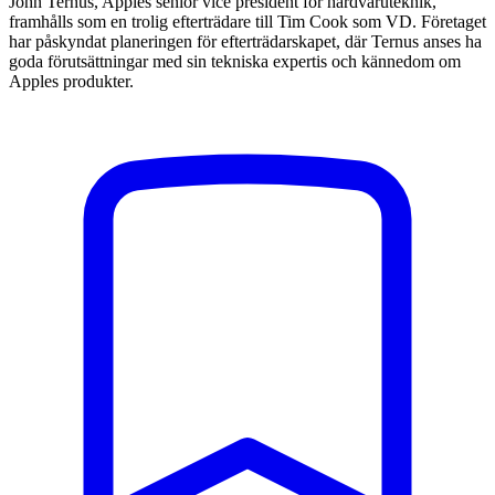
John Ternus, Apples senior vice president för hårdvaruteknik,
framhålls som en trolig efterträdare till Tim Cook som VD. Företaget
har påskyndat planeringen för efterträdarskapet, där Ternus anses ha
goda förutsättningar med sin tekniska expertis och kännedom om
Apples produkter.