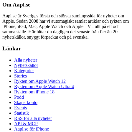
Om Aapl.se
Aapl.se är Sveriges första och största samlingssida för nyheter om
Apple. Sedan 2008 har vi automagiskt samlat artiklar och rykten om
iPhone, iPad, Mac, Apple Watch och Apple TV - allt på ett och
samma ställe. Här hittar du dagligen det senaste från fler än 20
nyhetskällor, snyggt förpackat och på svenska.
Länkar
Alla nyheter
Nyhetskällor
Kategorier
Stories
Rykten om Apple Watch 12
Rykten om Apple Watch Ultra 4
Rykten om iPhone 18
Podd
Skapa konto
Events
Statistik
RSS för alla nyheter
API & MCP
Aapl.se för iPhone