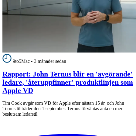
9to5Mac
•
3 månader sedan
Rapport: John Ternus blir en 'avgörande'
ledare, 'återuppfinner' produktlinjen som
Apple VD
Tim Cook avgår som VD för Apple efter nästan 15 år, och John
Ternus tillträder den 1 september. Ternus förväntas anta en mer
beslutsam ledarstil.