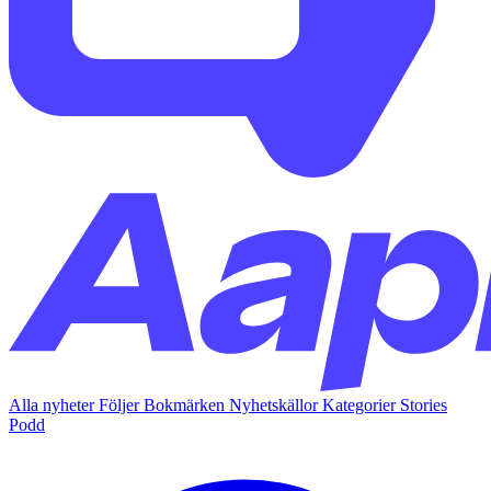
Alla nyheter
Följer
Bokmärken
Nyhetskällor
Kategorier
Stories
Podd