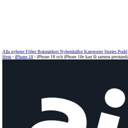
Alla nyheter
Följer
Bokmärken
Nyhetskällor
Kategorier
Stories
Podd
Hem
›
iPhone 18
›
iPhone 18 och iPhone 18e kan få samma prestanda