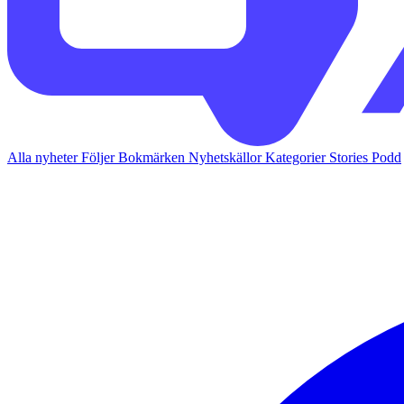
Alla nyheter
Följer
Bokmärken
Nyhetskällor
Kategorier
Stories
Podd