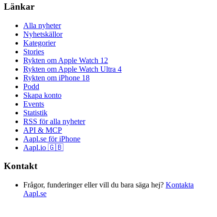
Länkar
Alla nyheter
Nyhetskällor
Kategorier
Stories
Rykten om Apple Watch 12
Rykten om Apple Watch Ultra 4
Rykten om iPhone 18
Podd
Skapa konto
Events
Statistik
RSS för alla nyheter
API & MCP
Aapl.se för iPhone
Aapl.io 🇬🇧
Kontakt
Frågor, funderinger eller vill du bara säga hej?
Kontakta
Aapl.se