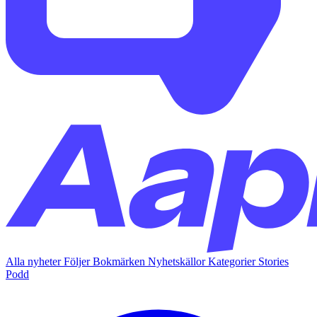
Alla nyheter
Följer
Bokmärken
Nyhetskällor
Kategorier
Stories
Podd