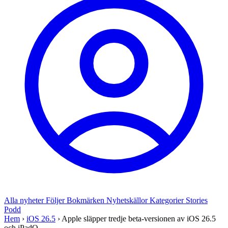
Alla nyheter
Följer
Bokmärken
Nyhetskällor
Kategorier
Stories
Podd
Hem
›
iOS 26.5
›
Apple släpper tredje beta-versionen av iOS 26.5
och iPadO...