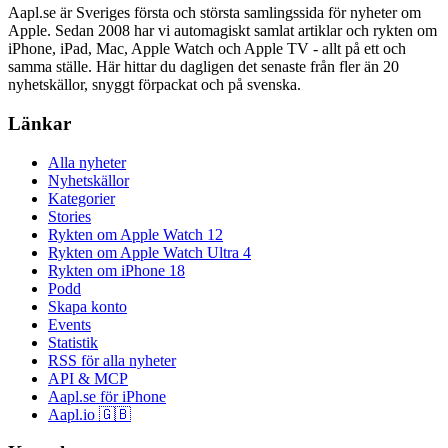
Aapl.se är Sveriges första och största samlingssida för nyheter om
Apple. Sedan 2008 har vi automagiskt samlat artiklar och rykten om
iPhone, iPad, Mac, Apple Watch och Apple TV - allt på ett och
samma ställe. Här hittar du dagligen det senaste från fler än 20
nyhetskällor, snyggt förpackat och på svenska.
Länkar
Alla nyheter
Nyhetskällor
Kategorier
Stories
Rykten om Apple Watch 12
Rykten om Apple Watch Ultra 4
Rykten om iPhone 18
Podd
Skapa konto
Events
Statistik
RSS för alla nyheter
API & MCP
Aapl.se för iPhone
Aapl.io 🇬🇧