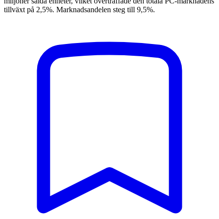
miljoner sålda enheter, vilket överträffade den totala PC-marknadens
tillväxt på 2,5%. Marknadsandelen steg till 9,5%.