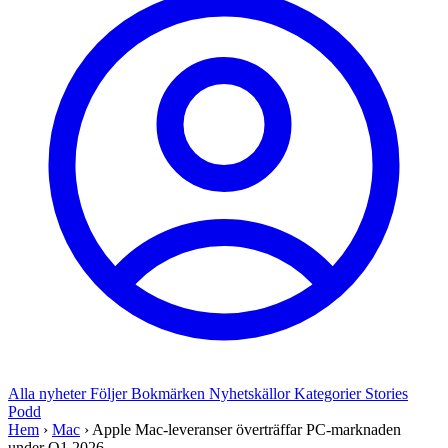
Alla nyheter
Följer
Bokmärken
Nyhetskällor
Kategorier
Stories
Podd
Hem
›
Mac
›
Apple Mac-leveranser överträffar PC-marknaden
under Q1 2026