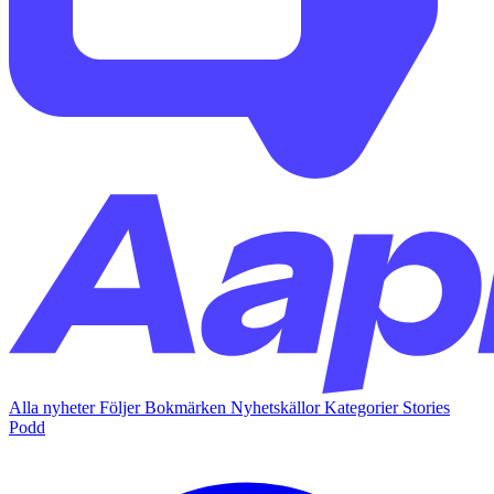
Alla nyheter
Följer
Bokmärken
Nyhetskällor
Kategorier
Stories
Podd