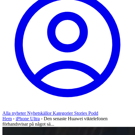
Alla nyheter
Nyhetskällor
Kategorier
Stories
Podd
Hem
›
iPhone Ultra
›
Den senaste Huawei viktelefonen
förhandsvisar på något sä...