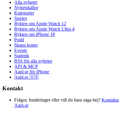
Alla nyheter
Nyhetskällor
Kategorier
Stories
Rykten om Apple Watch 12
Rykten om Apple Watch Ultra 4
Rykten om iPhone 18
Podd
Skapa konto
Events
Statistik
RSS för alla nyheter
API & MCP
Aapl.se för iPhone
Aapl.io 🇬🇧
Kontakt
Frågor, funderinger eller vill du bara säga hej?
Kontakta
Aapl.se