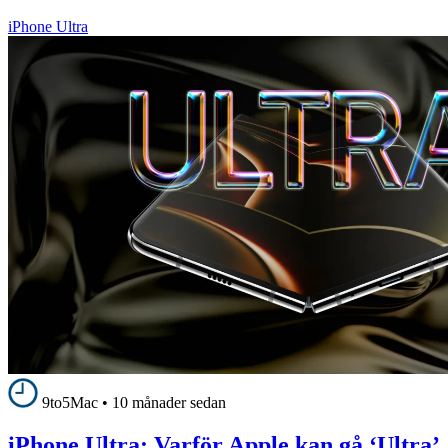
iPhone Ultra
9to5Mac
•
10 månader sedan
iPhone Ultra: Varför Apple kan gå ‘Ultra’