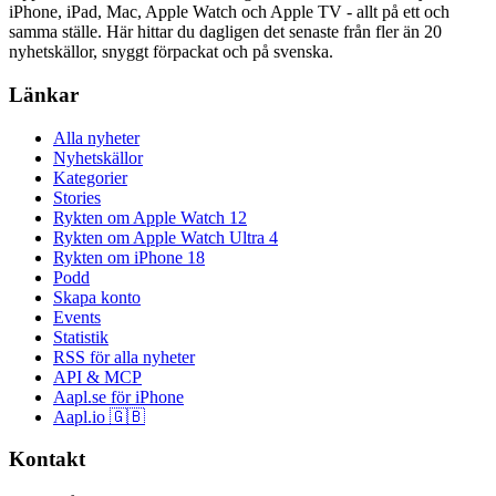
iPhone, iPad, Mac, Apple Watch och Apple TV - allt på ett och
samma ställe. Här hittar du dagligen det senaste från fler än 20
nyhetskällor, snyggt förpackat och på svenska.
Länkar
Alla nyheter
Nyhetskällor
Kategorier
Stories
Rykten om Apple Watch 12
Rykten om Apple Watch Ultra 4
Rykten om iPhone 18
Podd
Skapa konto
Events
Statistik
RSS för alla nyheter
API & MCP
Aapl.se för iPhone
Aapl.io 🇬🇧
Kontakt