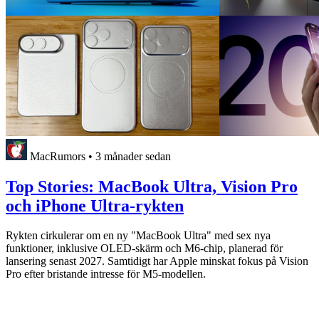
MacRumors
•
3 månader sedan
Top Stories: MacBook Ultra, Vision Pro
och iPhone Ultra-rykten
Rykten cirkulerar om en ny "MacBook Ultra" med sex nya
funktioner, inklusive OLED-skärm och M6-chip, planerad för
lansering senast 2027. Samtidigt har Apple minskat fokus på Vision
Pro efter bristande intresse för M5-modellen.