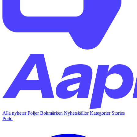
Alla nyheter
Följer
Bokmärken
Nyhetskällor
Kategorier
Stories
Podd