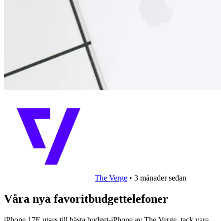
The Verge
•
3 månader sedan
Våra nya favoritbudgettelefoner
iPhone 17E utses till bästa budget-iPhone av The Verge, tack vare