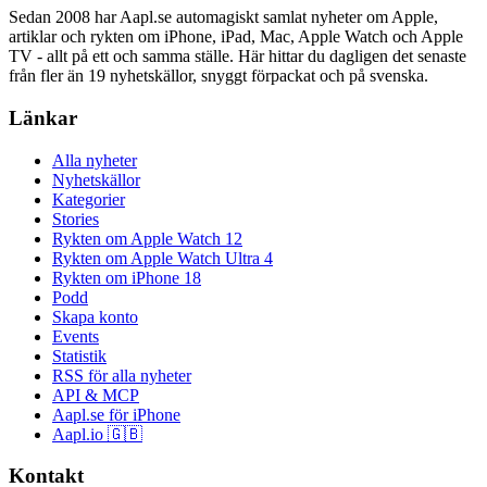
Sedan 2008 har Aapl.se automagiskt samlat nyheter om Apple,
artiklar och rykten om iPhone, iPad, Mac, Apple Watch och Apple
TV - allt på ett och samma ställe. Här hittar du dagligen det senaste
från fler än 19 nyhetskällor, snyggt förpackat och på svenska.
Länkar
Alla nyheter
Nyhetskällor
Kategorier
Stories
Rykten om Apple Watch 12
Rykten om Apple Watch Ultra 4
Rykten om iPhone 18
Podd
Skapa konto
Events
Statistik
RSS för alla nyheter
API & MCP
Aapl.se för iPhone
Aapl.io 🇬🇧
Kontakt