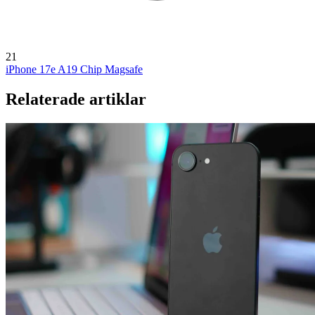
21
iPhone 17e
A19 Chip
Magsafe
Relaterade artiklar