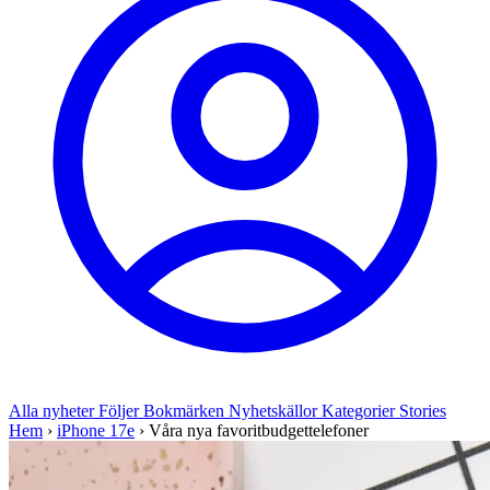
Alla nyheter
Följer
Bokmärken
Nyhetskällor
Kategorier
Stories
Hem
›
iPhone 17e
›
Våra nya favoritbudgettelefoner