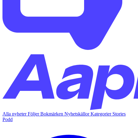
Alla nyheter
Följer
Bokmärken
Nyhetskällor
Kategorier
Stories
Podd