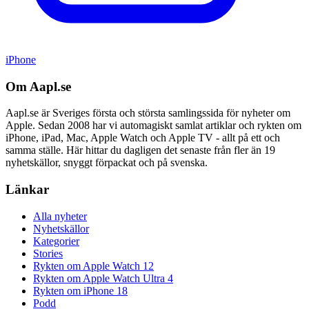
iPhone
Om Aapl.se
Aapl.se är Sveriges första och största samlingssida för nyheter om
Apple. Sedan 2008 har vi automagiskt samlat artiklar och rykten om
iPhone, iPad, Mac, Apple Watch och Apple TV - allt på ett och
samma ställe. Här hittar du dagligen det senaste från fler än 19
nyhetskällor, snyggt förpackat och på svenska.
Länkar
Alla nyheter
Nyhetskällor
Kategorier
Stories
Rykten om Apple Watch 12
Rykten om Apple Watch Ultra 4
Rykten om iPhone 18
Podd