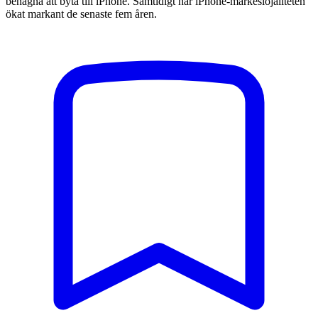
benägna att byta till iPhone. Samtidigt har iPhone-märkeslojaliteten
ökat markant de senaste fem åren.