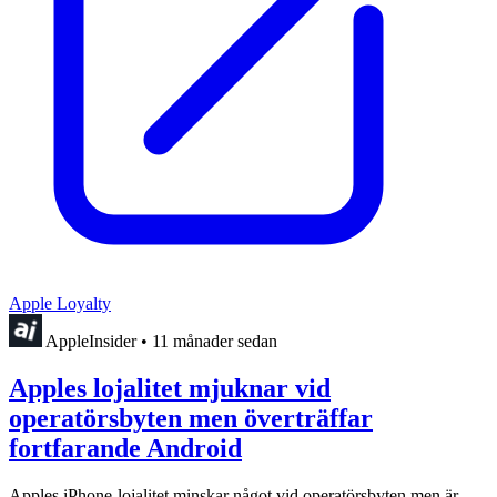
Apple Loyalty
AppleInsider
•
11 månader sedan
Apples lojalitet mjuknar vid
operatörsbyten men överträffar
fortfarande Android
Apples iPhone-lojalitet minskar något vid operatörsbyten men är