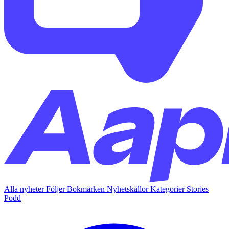
Alla nyheter
Följer
Bokmärken
Nyhetskällor
Kategorier
Stories
Podd