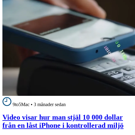
9to5Mac
•
3 månader sedan
Video visar hur man stjäl 10 000 dollar
från en låst iPhone i kontrollerad miljö