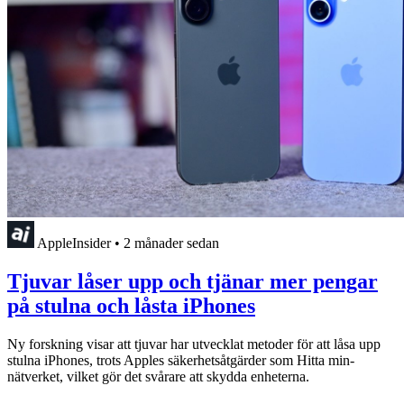
AppleInsider
•
2 månader sedan
Tjuvar låser upp och tjänar mer pengar
på stulna och låsta iPhones
Ny forskning visar att tjuvar har utvecklat metoder för att låsa upp
stulna iPhones, trots Apples säkerhetsåtgärder som Hitta min-
nätverket, vilket gör det svårare att skydda enheterna.