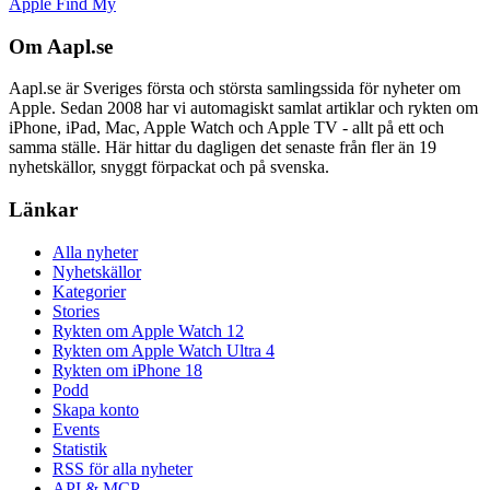
Apple Find My
Om Aapl.se
Aapl.se är Sveriges första och största samlingssida för nyheter om
Apple. Sedan 2008 har vi automagiskt samlat artiklar och rykten om
iPhone, iPad, Mac, Apple Watch och Apple TV - allt på ett och
samma ställe. Här hittar du dagligen det senaste från fler än 19
nyhetskällor, snyggt förpackat och på svenska.
Länkar
Alla nyheter
Nyhetskällor
Kategorier
Stories
Rykten om Apple Watch 12
Rykten om Apple Watch Ultra 4
Rykten om iPhone 18
Podd
Skapa konto
Events
Statistik
RSS för alla nyheter
API & MCP