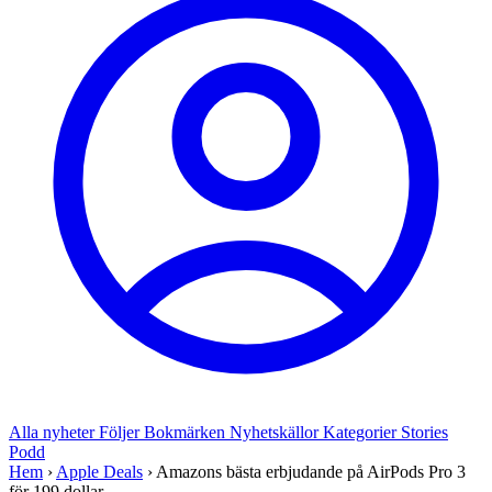
Alla nyheter
Följer
Bokmärken
Nyhetskällor
Kategorier
Stories
Podd
Hem
›
Apple Deals
›
Amazons bästa erbjudande på AirPods Pro 3
för 199 dollar ...