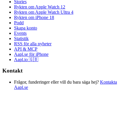
Stories
Rykten om Apple Watch 12
Rykten om Apple Watch Ultra 4
Rykten om iPhone 18
Podd
Skapa konto
Events
Statistik
RSS för alla nyheter
API & MCP
Aapl.se för iPhone
Aapl.io 🇬🇧
Kontakt
Frågor, funderinger eller vill du bara säga hej?
Kontakta
Aapl.se