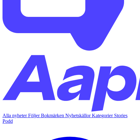
Alla nyheter
Följer
Bokmärken
Nyhetskällor
Kategorier
Stories
Podd