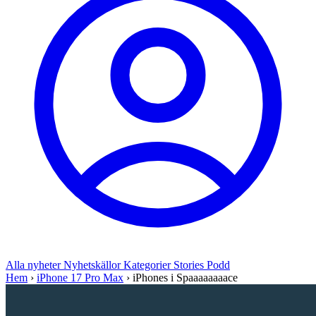
Alla nyheter
Nyhetskällor
Kategorier
Stories
Podd
Hem
›
iPhone 17 Pro Max
›
iPhones i Spaaaaaaaace