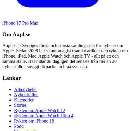
iPhone 17 Pro Max
Om Aapl.se
Aapl.se är Sveriges första och största samlingssida för nyheter om
Apple. Sedan 2008 har vi automagiskt samlat artiklar och rykten om
iPhone, iPad, Mac, Apple Watch och Apple TV - allt på ett och
samma ställe. Här hittar du dagligen det senaste från fler än 20
nyhetskällor, snyggt förpackat och på svenska.
Länkar
Alla nyheter
Nyhetskällor
Kategorier
Stories
Rykten om Apple Watch 12
Rykten om Apple Watch Ultra 4
Rykten om iPhone 18
Podd