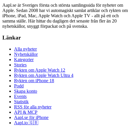
Aapl.se är Sveriges första och största samlingssida för nyheter om
Apple. Sedan 2008 har vi automagiskt samlat artiklar och rykten om
iPhone, iPad, Mac, Apple Watch och Apple TV - allt på ett och
samma ställe. Här hittar du dagligen det senaste från fler än 20
nyhetskällor, snyggt förpackat och på svenska.
Länkar
Alla nyheter
Nyhetskällor
Kategorier
Stories
Rykten om Apple Watch 12
Rykten om Apple Watch Ultra 4
Rykten om iPhone 18
Podd
Skapa konto
Events
Statistik
RSS för alla nyheter
API & MCP
Aapl.se för iPhone
Aapl.io 🇬🇧