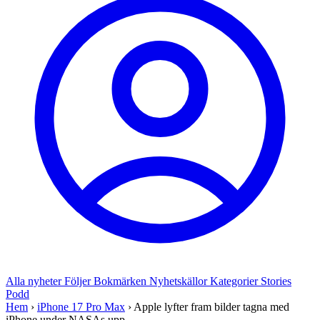
Alla nyheter
Följer
Bokmärken
Nyhetskällor
Kategorier
Stories
Podd
Hem
›
iPhone 17 Pro Max
›
Apple lyfter fram bilder tagna med
iPhone under NASAs upp...