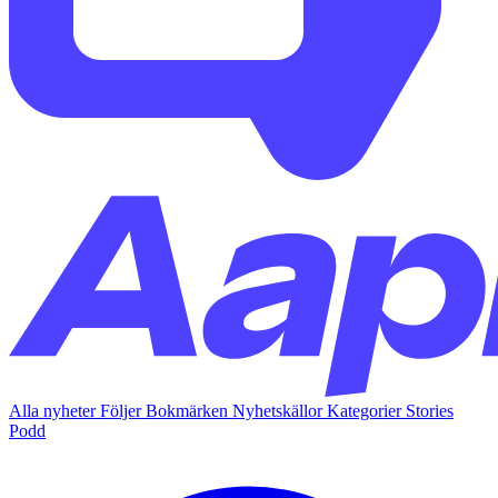
Alla nyheter
Följer
Bokmärken
Nyhetskällor
Kategorier
Stories
Podd