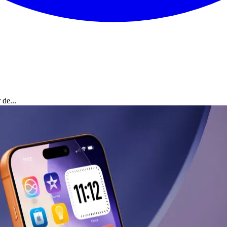
 de...