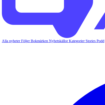
Alla nyheter
Följer
Bokmärken
Nyhetskällor
Kategorier
Stories
Podd