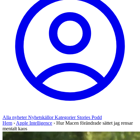
Alla nyheter
Nyhetskällor
Kategorier
Stories
Podd
Hem
›
Apple Intelligence
›
Hur Macen förändrade sättet jag rensar
mentalt kaos