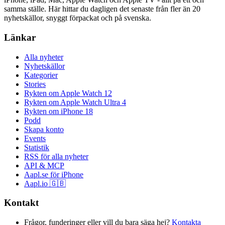
samma ställe. Här hittar du dagligen det senaste från fler än 20
nyhetskällor, snyggt förpackat och på svenska.
Länkar
Alla nyheter
Nyhetskällor
Kategorier
Stories
Rykten om Apple Watch 12
Rykten om Apple Watch Ultra 4
Rykten om iPhone 18
Podd
Skapa konto
Events
Statistik
RSS för alla nyheter
API & MCP
Aapl.se för iPhone
Aapl.io 🇬🇧
Kontakt
Frågor, funderinger eller vill du bara säga hej?
Kontakta