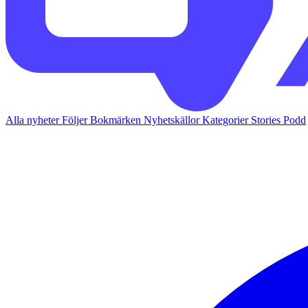
Alla nyheter
Följer
Bokmärken
Nyhetskällor
Kategorier
Stories
Podd