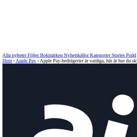
Alla nyheter
Följer
Bokmärken
Nyhetskällor
Kategorier
Stories
Podd
Hem
›
Apple Pay
›
Apple Pay-bedrägerier är vanliga, här är hur du sk