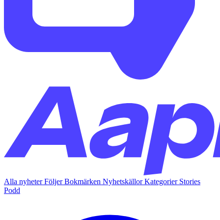
Alla nyheter
Följer
Bokmärken
Nyhetskällor
Kategorier
Stories
Podd