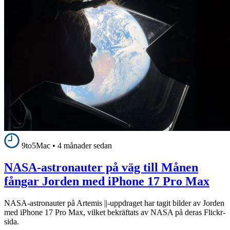
9to5Mac
•
4 månader sedan
NASA-astronauter på väg till Månen
fångar Jorden med iPhone 17 Pro Max
NASA-astronauter på Artemis ||-uppdraget har tagit bilder av Jorden
med iPhone 17 Pro Max, vilket bekräftats av NASA på deras Flickr-
sida.