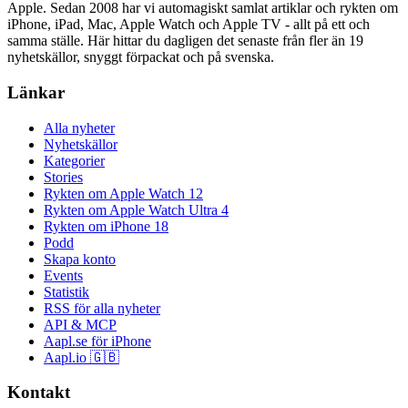
Apple. Sedan 2008 har vi automagiskt samlat artiklar och rykten om
iPhone, iPad, Mac, Apple Watch och Apple TV - allt på ett och
samma ställe. Här hittar du dagligen det senaste från fler än 19
nyhetskällor, snyggt förpackat och på svenska.
Länkar
Alla nyheter
Nyhetskällor
Kategorier
Stories
Rykten om Apple Watch 12
Rykten om Apple Watch Ultra 4
Rykten om iPhone 18
Podd
Skapa konto
Events
Statistik
RSS för alla nyheter
API & MCP
Aapl.se för iPhone
Aapl.io 🇬🇧
Kontakt