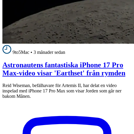
9to5Mac
•
3 månader sedan
Astronautens fantastiska iPhone 17 Pro
Max-video visar 'Earthset' från rymden
Reid Wiseman, befälhavare för Artemis II, har delat en video
inspelad med iPhone 17 Pro Max som visar Jorden som går ner
bakom Månen.