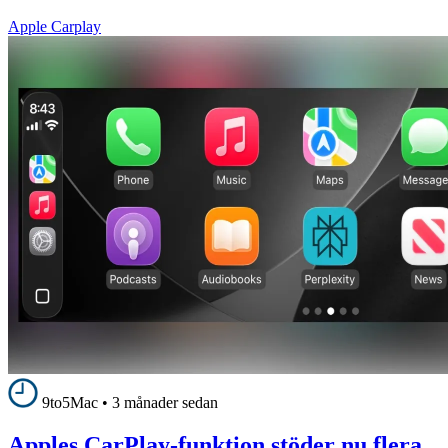
Apple Carplay
9to5Mac
•
3 månader sedan
Apples CarPlay-funktion stöder nu flera