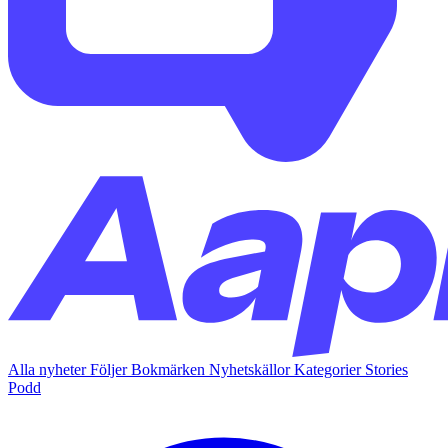
Alla nyheter
Följer
Bokmärken
Nyhetskällor
Kategorier
Stories
Podd