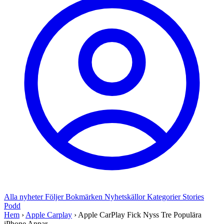
Alla nyheter
Följer
Bokmärken
Nyhetskällor
Kategorier
Stories
Podd
Hem
›
Apple Carplay
›
Apple CarPlay Fick Nyss Tre Populära
iPhone Appar