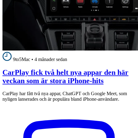
9to5Mac
•
4 månader sedan
CarPlay fick två helt nya appar den här
veckan som är stora iPhone-hits
CarPlay har fått två nya appar, ChatGPT och Google Meet, som
nyligen lanserades och är populära bland iPhone-användare.