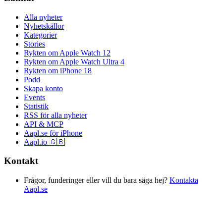
Alla nyheter
Nyhetskällor
Kategorier
Stories
Rykten om Apple Watch 12
Rykten om Apple Watch Ultra 4
Rykten om iPhone 18
Podd
Skapa konto
Events
Statistik
RSS för alla nyheter
API & MCP
Aapl.se för iPhone
Aapl.io 🇬🇧
Kontakt
Frågor, funderinger eller vill du bara säga hej?
Kontakta
Aapl.se