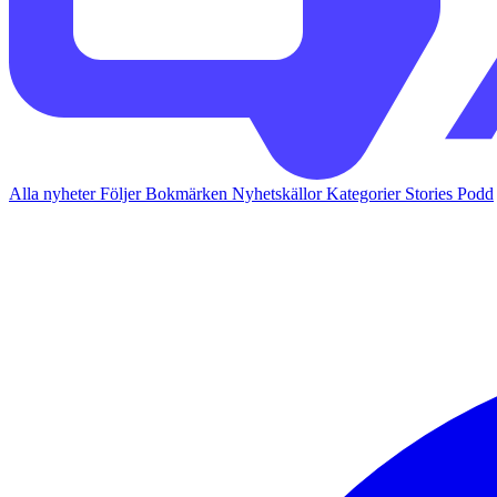
Alla nyheter
Följer
Bokmärken
Nyhetskällor
Kategorier
Stories
Podd