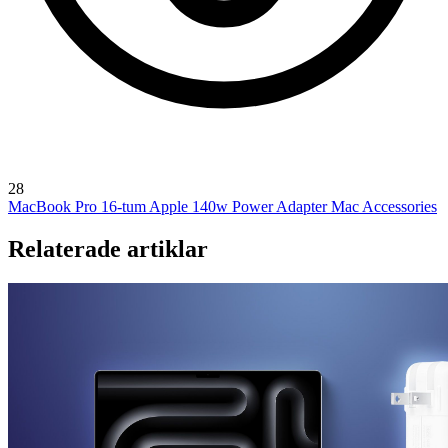
28
MacBook Pro 16-tum
Apple 140w Power Adapter
Mac Accessories
Relaterade artiklar