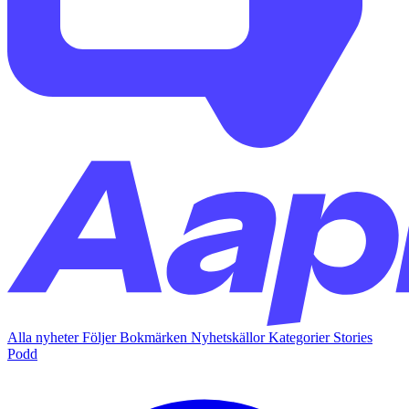
Alla nyheter
Följer
Bokmärken
Nyhetskällor
Kategorier
Stories
Podd