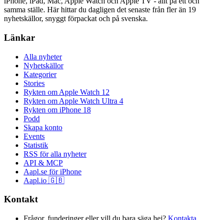
iPhone, iPad, Mac, Apple Watch och Apple TV - allt på ett och
samma ställe. Här hittar du dagligen det senaste från fler än 19
nyhetskällor, snyggt förpackat och på svenska.
Länkar
Alla nyheter
Nyhetskällor
Kategorier
Stories
Rykten om Apple Watch 12
Rykten om Apple Watch Ultra 4
Rykten om iPhone 18
Podd
Skapa konto
Events
Statistik
RSS för alla nyheter
API & MCP
Aapl.se för iPhone
Aapl.io 🇬🇧
Kontakt
Frågor, funderinger eller vill du bara säga hej?
Kontakta