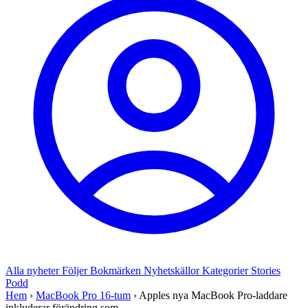
Alla nyheter
Följer
Bokmärken
Nyhetskällor
Kategorier
Stories
Podd
Hem
›
MacBook Pro 16-tum
›
Apples nya MacBook Pro-laddare
inkluderar förändring som ...