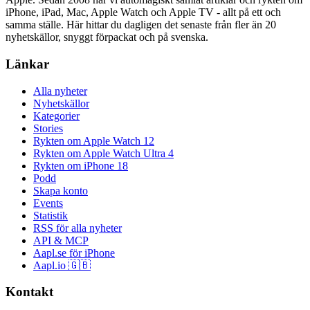
iPhone, iPad, Mac, Apple Watch och Apple TV - allt på ett och
samma ställe. Här hittar du dagligen det senaste från fler än 20
nyhetskällor, snyggt förpackat och på svenska.
Länkar
Alla nyheter
Nyhetskällor
Kategorier
Stories
Rykten om Apple Watch 12
Rykten om Apple Watch Ultra 4
Rykten om iPhone 18
Podd
Skapa konto
Events
Statistik
RSS för alla nyheter
API & MCP
Aapl.se för iPhone
Aapl.io 🇬🇧
Kontakt