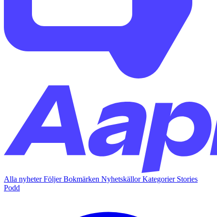
Alla nyheter
Följer
Bokmärken
Nyhetskällor
Kategorier
Stories
Podd