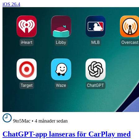
iOS 26.4
9to5Mac
•
4 månader sedan
ChatGPT-app lanseras för CarPlay med