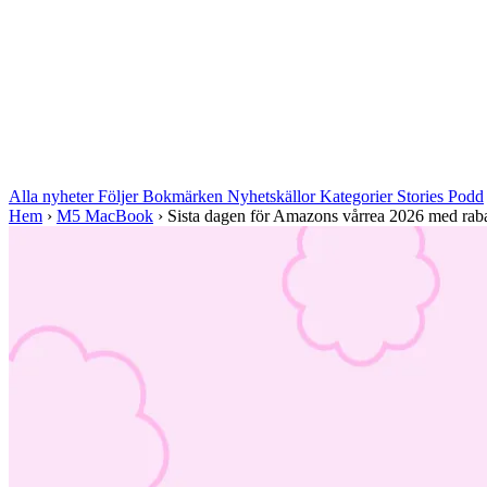
Alla nyheter
Följer
Bokmärken
Nyhetskällor
Kategorier
Stories
Podd
Hem
›
M5 MacBook
›
Sista dagen för Amazons vårrea 2026 med rabat