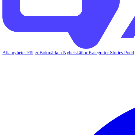
Alla nyheter
Följer
Bokmärken
Nyhetskällor
Kategorier
Stories
Podd