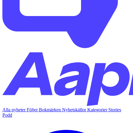
Alla nyheter
Följer
Bokmärken
Nyhetskällor
Kategorier
Stories
Podd