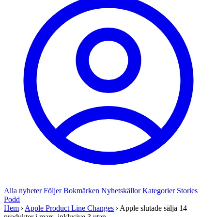
Alla nyheter
Följer
Bokmärken
Nyhetskällor
Kategorier
Stories
Podd
Hem
›
Apple Product Line Changes
›
Apple slutade sälja 14
produkter i mars, inklusive 3 utan...