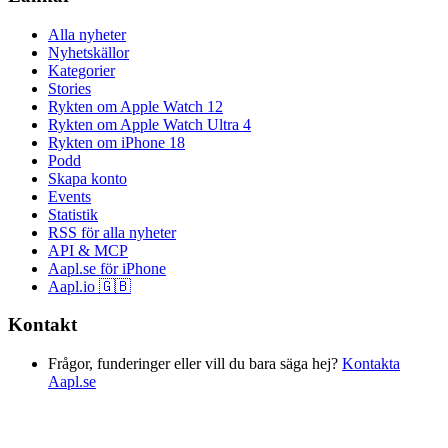
Alla nyheter
Nyhetskällor
Kategorier
Stories
Rykten om Apple Watch 12
Rykten om Apple Watch Ultra 4
Rykten om iPhone 18
Podd
Skapa konto
Events
Statistik
RSS för alla nyheter
API & MCP
Aapl.se för iPhone
Aapl.io 🇬🇧
Kontakt
Frågor, funderinger eller vill du bara säga hej?
Kontakta
Aapl.se