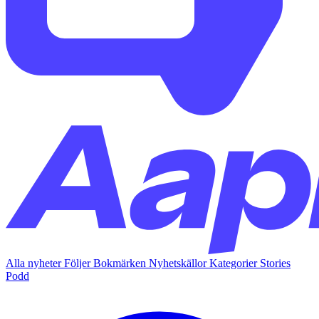
Alla nyheter
Följer
Bokmärken
Nyhetskällor
Kategorier
Stories
Podd