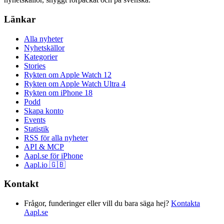
Länkar
Alla nyheter
Nyhetskällor
Kategorier
Stories
Rykten om Apple Watch 12
Rykten om Apple Watch Ultra 4
Rykten om iPhone 18
Podd
Skapa konto
Events
Statistik
RSS för alla nyheter
API & MCP
Aapl.se för iPhone
Aapl.io 🇬🇧
Kontakt
Frågor, funderinger eller vill du bara säga hej?
Kontakta
Aapl.se