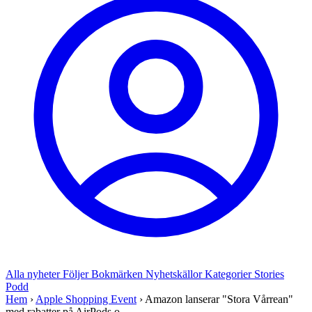
Alla nyheter
Följer
Bokmärken
Nyhetskällor
Kategorier
Stories
Podd
Hem
›
Apple Shopping Event
›
Amazon lanserar "Stora Vårrean"
med rabatter på AirPods o...