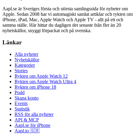
Aapl.se är Sveriges första och största samlingssida för nyheter om
Apple. Sedan 2008 har vi automagiskt samlat artiklar och rykten om
iPhone, iPad, Mac, Apple Watch och Apple TV - allt på ett och
samma ställe. Här hittar du dagligen det senaste från fler än 20
nyhetskällor, snyggt förpackat och på svenska.
Länkar
Alla nyheter
Nyhetskällor
Kategorier
Stories
Rykten om Apple Watch 12
Rykten om Apple Watch Ultra 4
Rykten om iPhone 18
Podd
Skapa konto
Events
Statistik
RSS för alla nyheter
API & MCP
Aapl.se för iPhone
Aapl.io 🇬🇧