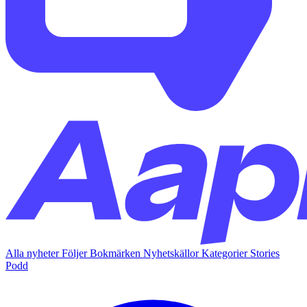
Alla nyheter
Följer
Bokmärken
Nyhetskällor
Kategorier
Stories
Podd