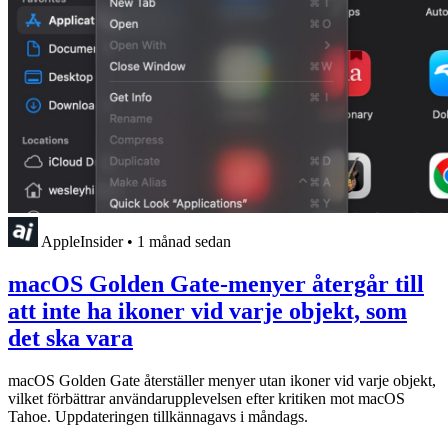
AppleInsider
•
1 månad sedan
macOS Golden Gate-menyer återgår till
att inte ha ikoner vid varje objekt, som
det ska vara
macOS Golden Gate återställer menyer utan ikoner vid varje objekt,
vilket förbättrar användarupplevelsen efter kritiken mot macOS
Tahoe. Uppdateringen tillkännagavs i måndags.