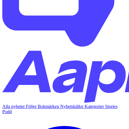
Alla nyheter
Följer
Bokmärken
Nyhetskällor
Kategorier
Stories
Podd